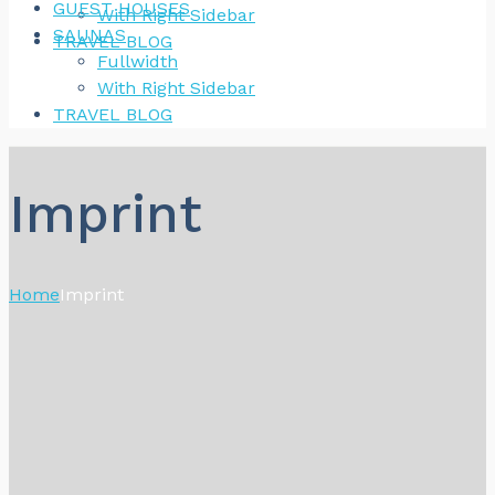
GUEST HOUSES
With Right Sidebar
SAUNAS
TRAVEL BLOG
Fullwidth
With Right Sidebar
TRAVEL BLOG
Imprint
Home
Imprint