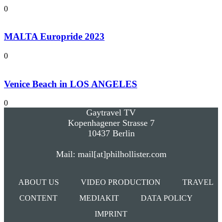
0
MALTA Europride 2023
0
Venice Beach in LOS ANGELES
0
Gaytravel TV
Kopenhagener Strasse 7
10437 Berlin
Mail: mail[at]philhollister.com
ABOUT US
VIDEO PRODUCTION
TRAVEL
CONTENT
MEDIAKIT
DATA POLICY
IMPRINT