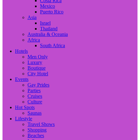
Costa Rica
Mexico
Puerto Rico
Asia
Israel
Thailand
Australia & Oceania
Africa
South Africa
Hotels
Men Only
Luxury
Boutique
City Hotel
Events
Gay Prides
Parties
Cruises
Culture
Hot Spots
Saunas
Lifestyle
Travel Shows
Shopping
Beaches