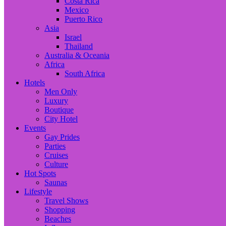
Costa Rica
Mexico
Puerto Rico
Asia
Israel
Thailand
Australia & Oceania
Africa
South Africa
Hotels
Men Only
Luxury
Boutique
City Hotel
Events
Gay Prides
Parties
Cruises
Culture
Hot Spots
Saunas
Lifestyle
Travel Shows
Shopping
Beaches