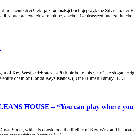
h seine drei Gebirgszüge maßgeblich geprägt: die Silvretta, der Rätik
all ist weitgehend einsam mit mystischen Gebirgsseen und zahlreichen
y
 Key West, celebrates its 20th birthday this year. The slogan, origin
the entire chain of Florida Keys islands. (“One Human Family” […]
NS HOUSE – “You can play where you s
al Street, which is considered the lifeline of Key West and is located