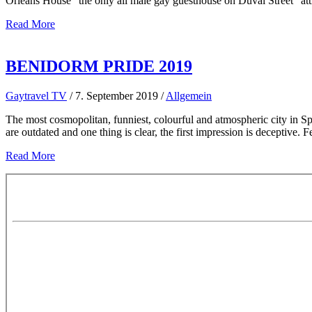
Orleans House “the only all male gay guesthouse on Duval Street” att
Read More
BENIDORM PRIDE 2019
Gaytravel TV
/
7. September 2019
/
Allgemein
The most cosmopolitan, funniest, colourful and atmospheric city in 
are outdated and one thing is clear, the first impression is deceptive. 
Read More