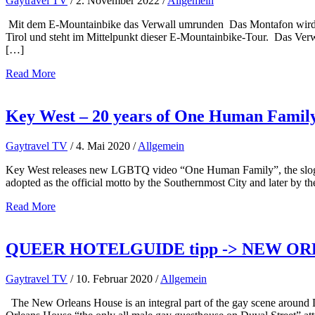
Gaytravel TV
/
2. November 2022
/
Allgemein
Mit dem E-Mountainbike das Verwall umrunden Das Montafon wird durc
Tirol und steht im Mittelpunkt dieser E-Mountainbike-Tour. Das Verw
[…]
Read More
Key West – 20 years of One Human Famil
Gaytravel TV
/
4. Mai 2020
/
Allgemein
Key West releases new LGBTQ video “One Human Family”, the slogan of
adopted as the official motto by the Southernmost City and later by 
Read More
QUEER HOTELGUIDE tipp -> NEW ORLEA
Gaytravel TV
/
10. Februar 2020
/
Allgemein
The New Orleans House is an integral part of the gay scene around Duv